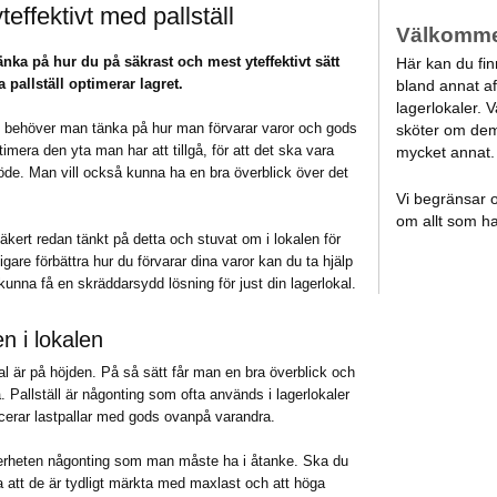
effektivt med pallställ
Välkomm
nka på hur du på säkrast och mest yteffektivt sätt
Här kan du finn
 pallställ optimerar lagret.
bland annat aff
lagerlokaler. 
lt behöver man tänka på hur man förvarar varor och gods
sköter om dem
imera den yta man har att tillgå, för att det ska vara
mycket annat
flöde. Man vill också kunna ha en bra överblick över det
Vi begränsar os
om allt som ha
säkert redan tänkt på detta och stuvat om i lokalen för
ligare förbättra hur du förvarar dina varor kan du ta hjälp
 kunna få en skräddarsydd lösning för just din lagerlokal.
en i lokalen
kal är på höjden. På så sätt får man en bra överblick och
lgå. Pallställ är någonting som ofta används i lagerlokaler
acerar lastpallar med gods ovanpå varandra.
kerheten någonting som man måste ha i åtanke. Ska du
la att de är tydligt märkta med maxlast och att höga