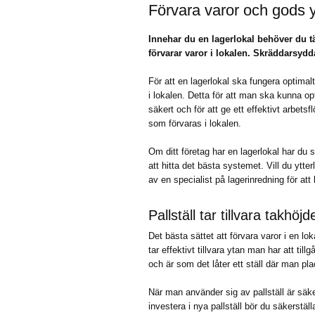
Förvara varor och gods yt
Innehar du en lagerlokal behöver du tä
förvarar varor i lokalen. Skräddarsydda
För att en lagerlokal ska fungera optima
i lokalen. Detta för att man ska kunna opt
säkert och för att ge ett effektivt arbets
som förvaras i lokalen.
Om ditt företag har en lagerlokal har du 
att hitta det bästa systemet. Vill du ytter
av en specialist på lagerinredning för att
Pallställ tar tillvara takhöjd
Det bästa sättet att förvara varor i en lo
tar effektivt tillvara ytan man har att til
och är som det låter ett ställ där man pl
När man använder sig av pallställ är sä
investera i nya pallställ bör du säkerstäl