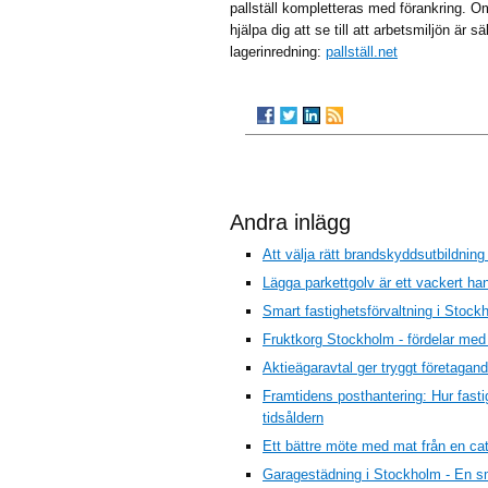
pallställ kompletteras med förankring. O
hjälpa dig att se till att arbetsmiljön är s
lagerinredning:
pallställ.net
Andra inlägg
Att välja rätt brandskyddsutbildning
Lägga parkettgolv är ett vackert ha
Smart fastighetsförvaltning i Stock
Fruktkorg Stockholm - fördelar med f
Aktieägaravtal ger tryggt företagan
Framtidens posthantering: Hur fastig
tidsåldern
Ett bättre möte med mat från en cat
Garagestädning i Stockholm - En sm