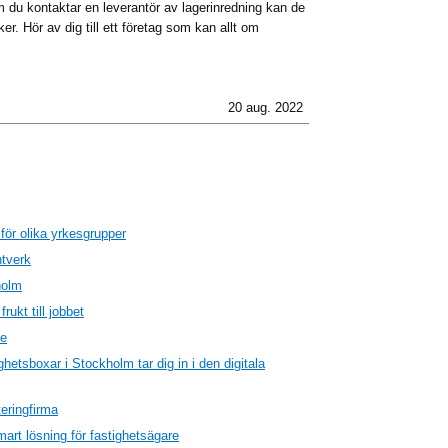
m du kontaktar en leverantör av lagerinredning kan de
äker. Hör av dig till ett företag som kan allt om
20 aug. 2022
 för olika yrkesgrupper
ntverk
holm
rukt till jobbet
de
hetsboxar i Stockholm tar dig in i den digitala
eringfirma
art lösning för fastighetsägare