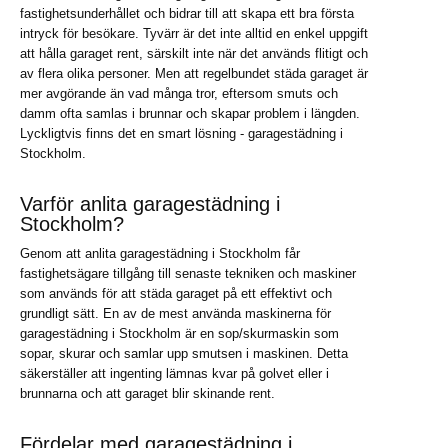
fastighetsunderhållet och bidrar till att skapa ett bra första
intryck för besökare. Tyvärr är det inte alltid en enkel uppgift
att hålla garaget rent, särskilt inte när det används flitigt och
av flera olika personer. Men att regelbundet städa garaget är
mer avgörande än vad många tror, eftersom smuts och
damm ofta samlas i brunnar och skapar problem i längden.
Lyckligtvis finns det en smart lösning - garagestädning i
Stockholm.
Varför anlita garagestädning i
Stockholm?
Genom att anlita garagestädning i Stockholm får
fastighetsägare tillgång till senaste tekniken och maskiner
som används för att städa garaget på ett effektivt och
grundligt sätt. En av de mest använda maskinerna för
garagestädning i Stockholm är en sop/skurmaskin som
sopar, skurar och samlar upp smutsen i maskinen. Detta
säkerställer att ingenting lämnas kvar på golvet eller i
brunnarna och att garaget blir skinande rent.
Fördelar med garagestädning i