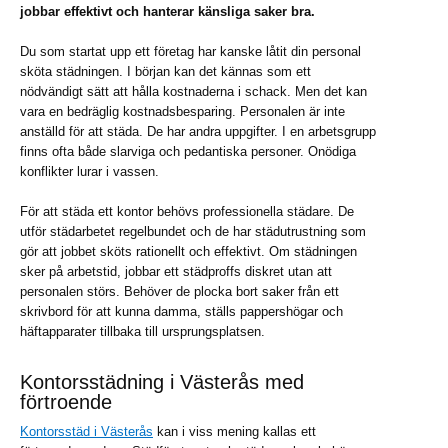
jobbar effektivt och hanterar känsliga saker bra.
Du som startat upp ett företag har kanske låtit din personal
sköta städningen. I början kan det kännas som ett
nödvändigt sätt att hålla kostnaderna i schack. Men det kan
vara en bedräglig kostnadsbesparing. Personalen är inte
anställd för att städa. De har andra uppgifter. I en arbetsgrupp
finns ofta både slarviga och pedantiska personer. Onödiga
konflikter lurar i vassen.
För att städa ett kontor behövs professionella städare. De
utför städarbetet regelbundet och de har städutrustning som
gör att jobbet sköts rationellt och effektivt. Om städningen
sker på arbetstid, jobbar ett städproffs diskret utan att
personalen störs. Behöver de plocka bort saker från ett
skrivbord för att kunna damma, ställs pappershögar och
häftapparater tillbaka till ursprungsplatsen.
Kontorsstädning i Västerås med
förtroende
Kontorsstäd i Västerås
kan i viss mening kallas ett