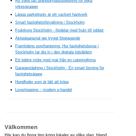
Att välja rätt brandskyddsutbildning för olika
yrkesgrupper
Lägga parkettgolv är ett vackert hantverk
Smart fastighetsförvaltning i Stockholm
Fruktkorg Stockholm - fördelar med frukt till jobbet
Aktieägaravtal ger tryggt företagande
Framtidens posthantering: Hur fastighetsboxar i
Stockholm tar dig in i den digitala tidsåldern
Ett bättre möte med mat från en cateringfirma
Garagestädning i Stockholm - En smart lösning för
fastighetsägare
Hundfoder som är lätt att köpa
Liveshopping – modern e-handel
Välkommen
Här kan du finna tips kring lokaler av olika slag, bland