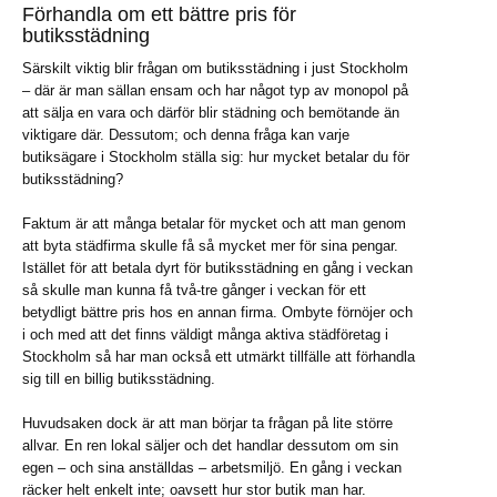
Förhandla om ett bättre pris för
butiksstädning
Särskilt viktig blir frågan om butiksstädning i just Stockholm
– där är man sällan ensam och har något typ av monopol på
att sälja en vara och därför blir städning och bemötande än
viktigare där. Dessutom; och denna fråga kan varje
butiksägare i Stockholm ställa sig: hur mycket betalar du för
butiksstädning?
Faktum är att många betalar för mycket och att man genom
att byta städfirma skulle få så mycket mer för sina pengar.
Istället för att betala dyrt för butiksstädning en gång i veckan
så skulle man kunna få två-tre gånger i veckan för ett
betydligt bättre pris hos en annan firma. Ombyte förnöjer och
i och med att det finns väldigt många aktiva städföretag i
Stockholm så har man också ett utmärkt tillfälle att förhandla
sig till en billig butiksstädning.
Huvudsaken dock är att man börjar ta frågan på lite större
allvar. En ren lokal säljer och det handlar dessutom om sin
egen – och sina anställdas – arbetsmiljö. En gång i veckan
räcker helt enkelt inte; oavsett hur stor butik man har.