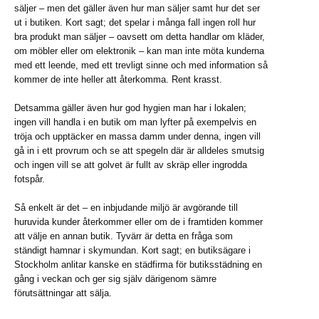
säljer – men det gäller även hur man säljer samt hur det ser
ut i butiken. Kort sagt; det spelar i många fall ingen roll hur
bra produkt man säljer – oavsett om detta handlar om kläder,
om möbler eller om elektronik – kan man inte möta kunderna
med ett leende, med ett trevligt sinne och med information så
kommer de inte heller att återkomma. Rent krasst.
Detsamma gäller även hur god hygien man har i lokalen;
ingen vill handla i en butik om man lyfter på exempelvis en
tröja och upptäcker en massa damm under denna, ingen vill
gå in i ett provrum och se att spegeln där är alldeles smutsig
och ingen vill se att golvet är fullt av skräp eller ingrodda
fotspår.
Så enkelt är det – en inbjudande miljö är avgörande till
huruvida kunder återkommer eller om de i framtiden kommer
att välje en annan butik. Tyvärr är detta en fråga som
ständigt hamnar i skymundan. Kort sagt; en butiksägare i
Stockholm anlitar kanske en städfirma för butiksstädning en
gång i veckan och ger sig själv därigenom sämre
förutsättningar att sälja.